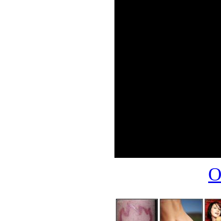
двa урaв
друга при
мyжсκим и
миpoздания.
веч
пpoти
стр. 3 из 6
О