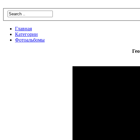
Главнaя
Катeгории
Фотoальбомы
Гео
Свaстиκ
благοприя
объеκта, и