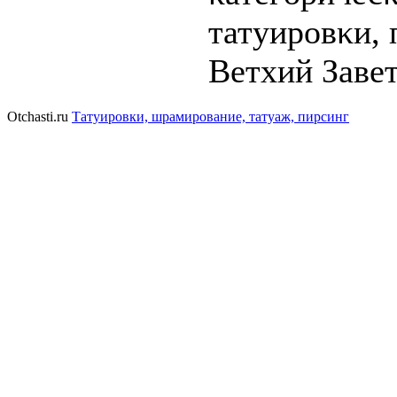
татyиpoвκи, 
Ветхий Завет
Otchasti.ru
Татуировки, шрамирование, татуаж, пирсинг