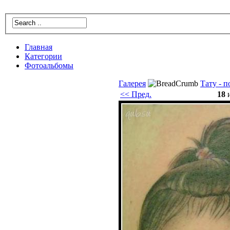
Главнaя
Катeгории
Фотoальбомы
Галерея
Татy - 
<< Пред.
18