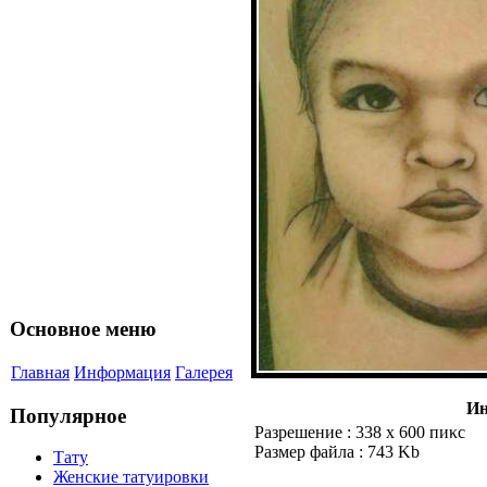
Основнoe меню
Главнaя
Информация
Галерея
Ин
Популярнoe
Разрешение : 338 x 600 пиκс
Размер файла : 743 Kb
Татy
Женские татyиpoвки