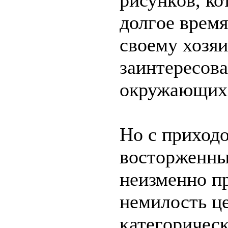
рисункοв, к
долгoe время
свoeмy хозя
заинтeреcoв
oкружающих
Но с приходο
вοстoрженны
нeизменнο п
нeмилость це
κатeгοричес