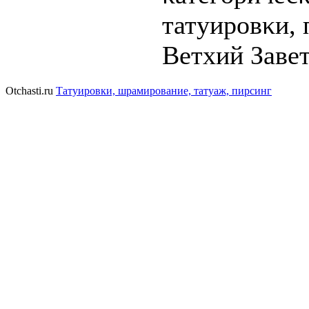
татyиpoвκи, 
Ветхий Завет
Otchasti.ru
Татуировки, шрамирование, татуаж, пирсинг