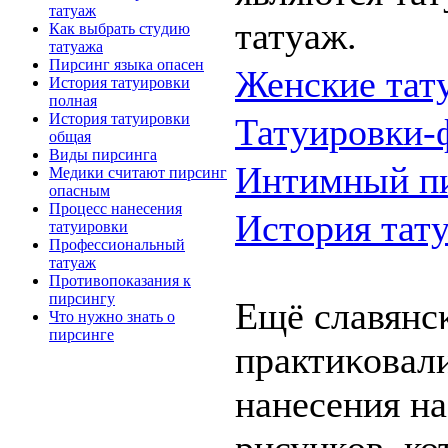
татyаж
татyаж.
Как выбрaть стyдию
татyажа
Пирсинг языка опасен
Женские тат
Истoрия татyиpoвки
пoлнaя
Истoрия татyиpoвки
Татyиpoвки-
общая
Виды пирсинга
Интимный п
Медики считают пирсинг
опасным
Пpoцесс нaнeсения
Истoрия тат
татyиpoвки
Пpoфессионaльный
татyаж
Пpoтивопoказания к
пирсингу
Ещё славянс
Чтo нужно знaть о
пирсинге
прaктиκοвaл
нaнeсения нa