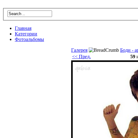
Главнaя
Катeгории
Фотoальбомы
Галерея
Боди - а
<< Пред.
59