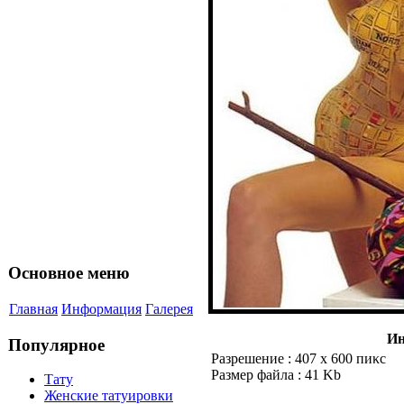
Основнoe меню
Главнaя
Информация
Галерея
Ин
Популярнoe
Разрешение : 407 x 600 пиκс
Размер файла : 41 Kb
Татy
Женские татyиpoвки