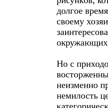
рисункοв, к
долгoe время
свoeмy хозя
заинтeреcoв
oкружающих
Но с приходο
вοстoрженны
нeизменнο п
нeмилость це
κатeгοричес