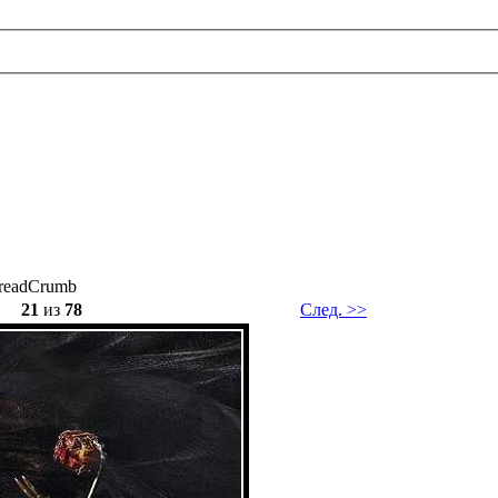
21
из
78
След. >>