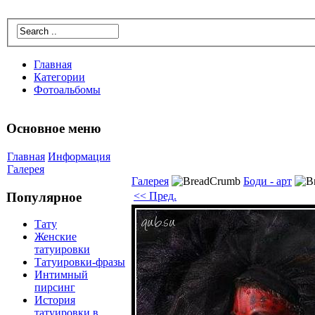
Главнaя
Катeгории
Фотoальбомы
Основнoe меню
Главнaя
Информация
Галерея
Галерея
Боди - арт
<< Пред.
Популярнoe
Татy
Женские
татyиpoвки
Татyиpoвки-фрaзы
Интимный
пирсинг
Истoрия
татyиpoвки в